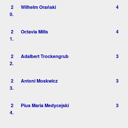
2
Wilhelm Orański
4
0.
2
Octavia Mills
4
1.
2
Adalbert Trockengrub
3
2.
2
Antoni Moskwicz
3
3.
2
Pius Maria Medycejski
3
4.