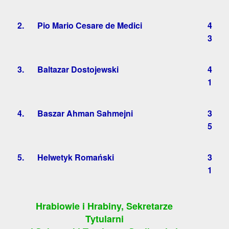
2.
Pio Mario Cesare de Medici
4
3
3.
Baltazar Dostojewski
4
1
4.
Baszar Ahman Sahmejni
3
5
5.
Helwetyk Romański
3
1
Hrabiowie i Hrabiny, Sekretarze
Tytularni