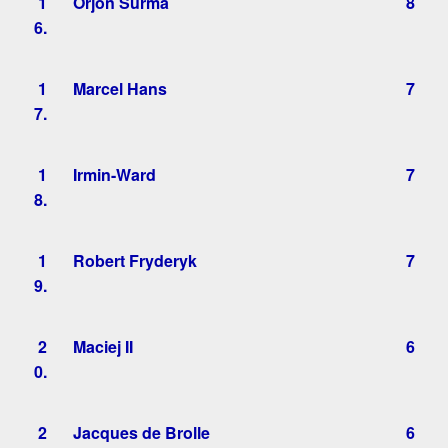
1
Orjon Surma
8
6.
1
Marcel Hans
7
7.
1
Irmin-Ward
7
8.
1
Robert Fryderyk
7
9.
2
Maciej II
6
0.
2
Jacques de Brolle
6