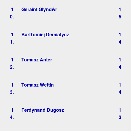
1
Geraint Glyndŵr
1
0.
5
1
Bartłomiej Demiatycz
1
1.
4
1
Tomasz Anter
1
2.
4
1
Tomasz Wettin
1
3.
4
1
Ferdynand Dugosz
1
4.
3