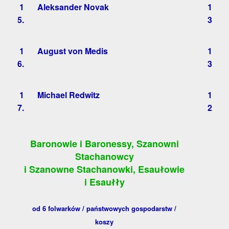
1
Aleksander Novak
1
5.
3
1
August von Medis
1
6.
3
1
Michael Redwitz
1
7.
2
Baronowie i Baronessy, Szanowni
Stachanowcy
i Szanowne Stachanowki, Esaułowie
i Esaułły
od 6 folwarków / państwowych gospodarstw /
koszy