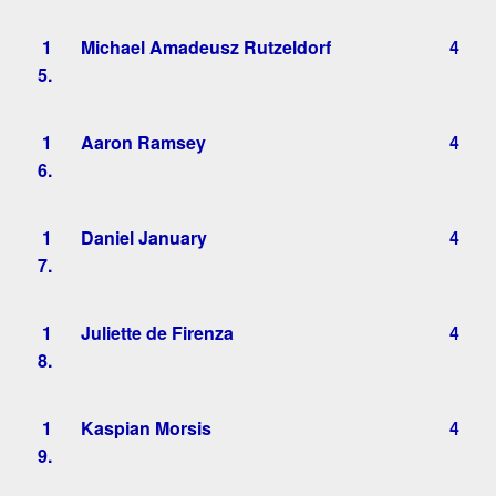
1
Michael Amadeusz Rutzeldorf
4
5.
1
Aaron Ramsey
4
6.
1
Daniel January
4
7.
1
Juliette de Firenza
4
8.
1
Kaspian Morsis
4
9.