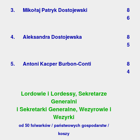
3.
Mikołaj Patryk Dostojewski
8
6
4.
Aleksandra Dostojewska
8
5
5.
Antoni Kacper Burbon-Conti
8
4
Lordowie i Lordessy, Sekretarze
Generalni
i Sekretarki Generalne, Wezyrowie i
Wezyrki
od 50 folwarków / państwowych gospodarstw /
koszy