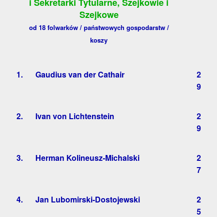
i Sekretarki Tytularne, Szejkowie i
Szejkowe
od 18 folwarków / państwowych gospodarstw /
koszy
1.
Gaudius van der Cathair
2
9
2.
Ivan von Lichtenstein
2
9
3.
Herman Kolineusz-Michalski
2
7
4.
Jan Lubomirski-Dostojewski
2
5