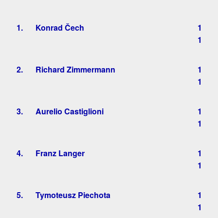
1.
Konrad Čech
1
1
2.
Richard Zimmermann
1
1
3.
Aurelio Castiglioni
1
1
4.
Franz Langer
1
1
5.
Tymoteusz Piechota
1
1