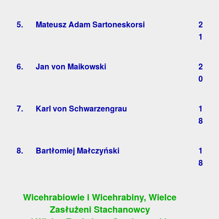
5.
Mateusz Adam Sartoneskorsi
2
1
6.
Jan von Maikowski
2
0
7.
Karl von Schwarzengrau
1
8
8.
Bartłomiej Małczyński
1
8
Wicehrabiowie i Wicehrabiny, Wielce
Zasłużeni Stachanowcy