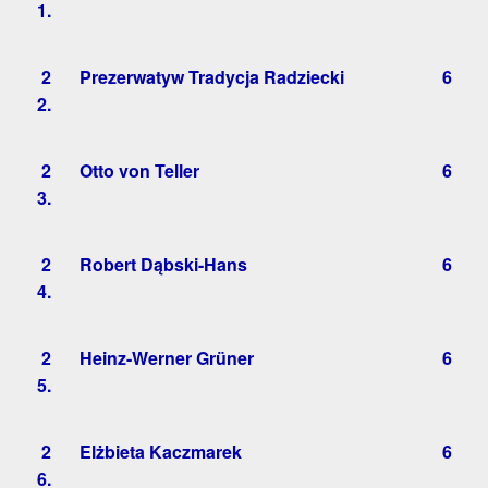
1.
2
Prezerwatyw Tradycja Radziecki
6
2.
2
Otto von Teller
6
3.
2
Robert Dąbski-Hans
6
4.
2
Heinz-Werner Grüner
6
5.
2
Elżbieta Kaczmarek
6
6.