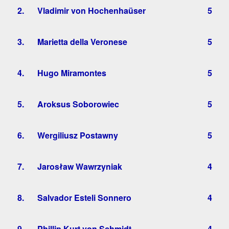
2.
Vladimir von Hochenhaüser
5
3.
Marietta della Veronese
5
4.
Hugo Miramontes
5
5.
Aroksus Soborowiec
5
6.
Wergiliusz Postawny
5
7.
Jarosław Wawrzyniak
4
8.
Salvador Esteli Sonnero
4
9.
Phillip Kurt von Schmidt
4