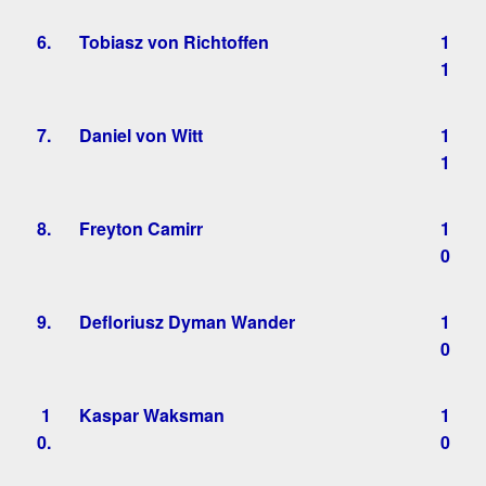
6.
Tobiasz von Richtoffen
1
1
7.
Daniel von Witt
1
1
8.
Freyton Camirr
1
0
9.
Defloriusz Dyman Wander
1
0
1
Kaspar Waksman
1
0.
0