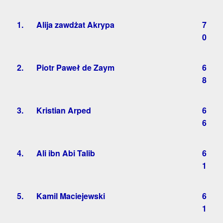
1.
Alija zawdżat Akrypa
7
0
2.
Piotr Paweł de Zaym
6
8
3.
Kristian Arped
6
6
4.
Ali ibn Abi Talib
6
1
5.
Kamil Maciejewski
6
1