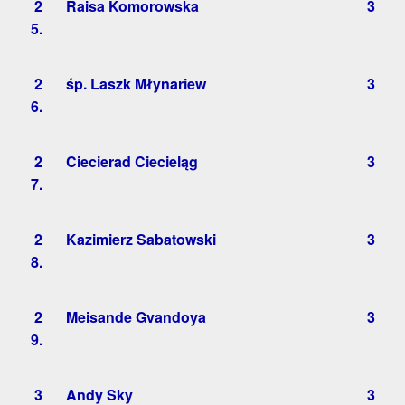
2
Raisa Komorowska
3
5.
2
śp. Laszk Młynariew
3
6.
2
Ciecierad Ciecieląg
3
7.
2
Kazimierz Sabatowski
3
8.
2
Meisande Gvandoya
3
9.
3
Andy Sky
3