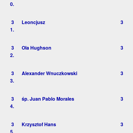
0.
3
Leoncjusz
3
1.
3
Ola Hughson
3
2.
3
Alexander Wnuczkowski
3
3.
3
śp. Juan Pablo Morales
3
4.
3
Krzysztof Hans
3
5.