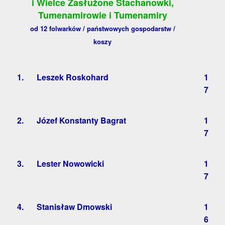
i Wielce Zasłużone Stachanowki,
Tumenamirowie i Tumenamiry
od 12 folwarków / państwowych gospodarstw /
koszy
1.
Leszek Roskohard
1
7
2.
Józef Konstanty Bagrat
1
7
3.
Lester Nowowicki
1
7
4.
Stanisław Dmowski
1
6