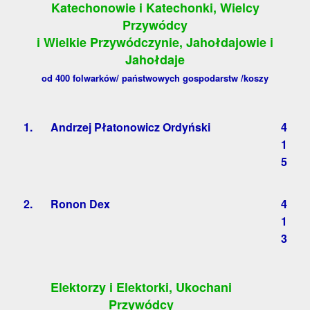
Katechonowie i Katechonki, Wielcy
Przywódcy
i Wielkie Przywódczynie, Jahołdajowie i
Jahołdaje
od 400 folwarków/ państwowych gospodarstw /koszy
1.
Andrzej Płatonowicz Ordyński
4
1
5
2.
Ronon Dex
4
1
3
Elektorzy i Elektorki, Ukochani
Przywódcy