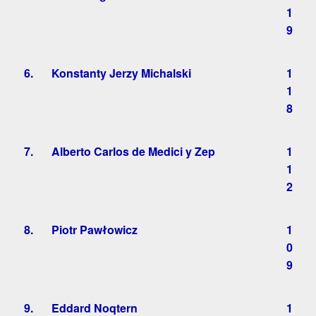
1
9
6.
Konstanty Jerzy Michalski
1
1
8
7.
Alberto Carlos de Medici y Zep
1
1
2
8.
Piotr Pawłowicz
1
0
9
9.
Eddard Noqtern
1