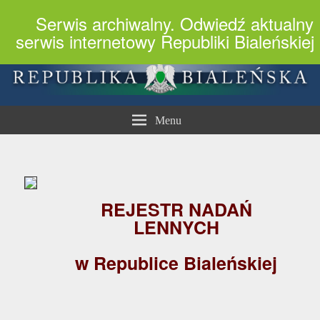
Serwis archiwalny. Odwiedź aktualny
serwis internetowy Republiki Bialeńskiej
Republika Bialeńska
Menu
REJESTR NADAŃ
LENNYCH
w Republice Bialeńskiej