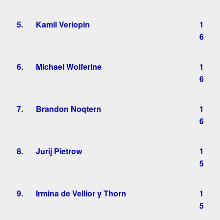
5.
Kamil Veriopin
1
6
6.
Michael Wolferine
1
6
7.
Brandon Noqtern
1
6
8.
Jurij Pietrow
1
5
9.
Irmina de Vellior y Thorn
1
5