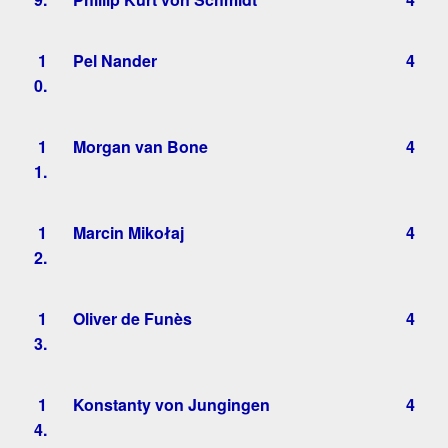
1
Pel Nander
4
0.
1
Morgan van Bone
4
1.
1
Marcin Mikołaj
4
2.
1
Oliver de Funès
4
3.
1
Konstanty von Jungingen
4
4.