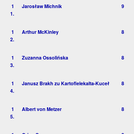
1
Jarosław Michnik
9
1.
1
Arthur McKinley
8
2.
1
Zuzanna Ossolińska
8
3.
1
Janusz Brakh zu Kartoflelekalta-Kuceł
8
4.
1
Albert von Metzer
8
5.