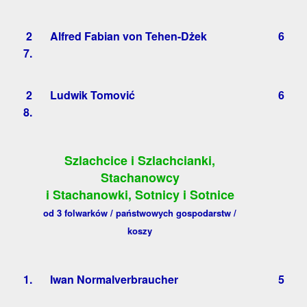
2
Alfred Fabian von Tehen-Dżek
6
7.
2
Ludwik Tomović
6
8.
Szlachcice i Szlachcianki,
Stachanowcy
i Stachanowki, Sotnicy i Sotnice
od 3 folwarków / państwowych gospodarstw /
koszy
1.
Iwan Normalverbraucher
5