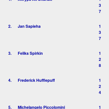
3
7
2.
Jan Sapieha
1
3
7
3.
Feliks Spirkin
1
2
8
4.
Frederick Hufflepuff
1
2
4
5.
Michelangelo Piccolomini
1