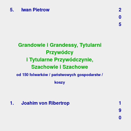
5.
Iwan Pietrow
2
0
5
Grandowie i Grandessy, Tytularni
Przywódcy
i Tytularne Przywódczynie,
Szachowie i Szachowe
od 150 folwarków / państwowych gospodarstw /
koszy
1.
Joahim von Ribertrop
1
9
0