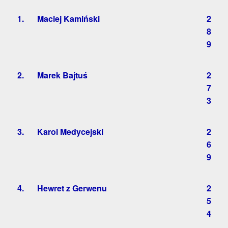
1.
Maciej Kamiński
2
8
9
2.
Marek Bajtuś
2
7
3
3.
Karol Medycejski
2
6
9
4.
Hewret z Gerwenu
2
5
4