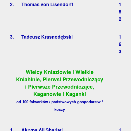
2.
Thomas von Lisendorff
1
8
2
3.
Tadeusz Krasnodębski
1
6
3
Wielcy Kniaziowie i Wielkie
Kniahinie, Pierwsi Przewodniczący
i Pierwsze Przewodniczące,
Kaganowie i Kaganki
od 100 folwarków / państwowych gospodarstw /
koszy
1.
Akrypa Ali Shariati
1