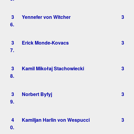
3
Yennefer von Witcher
3
6.
3
Erick Monde-Kovacs
3
7.
3
Kamil Mikołaj Stachowiecki
3
8.
3
Norbert Byfyj
3
9.
4
Kamiljan Harlin von Wespucci
3
0.