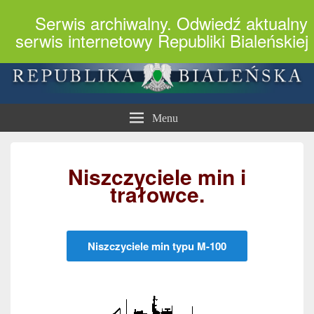
Serwis archiwalny. Odwiedź aktualny
serwis internetowy Republiki Bialeńskiej
Republika Bialeńska
Menu
Niszczyciele min i
trałowce.
Niszczyciele min typu M-100