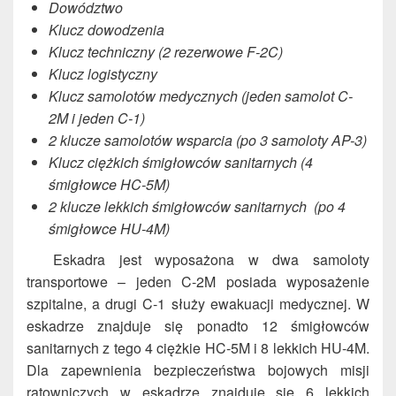
Dowództwo
Klucz dowodzenia
Klucz techniczny (2 rezerwowe F-2C)
Klucz logistyczny
Klucz samolotów medycznych (jeden samolot C-
2M i jeden C-1)
2 klucze samolotów wsparcia (po 3 samoloty AP-3)
Klucz ciężkich śmigłowców sanitarnych (4
śmigłowce HC-5M)
2 klucze lekkich śmigłowców sanitarnych (po 4
śmigłowce HU-4M)
Eskadra jest wyposażona w dwa samoloty
transportowe – jeden C-2M posiada wyposażenie
szpitalne, a drugi C-1 służy ewakuacji medycznej. W
eskadrze znajduje się ponadto 12 śmigłowców
sanitarnych z tego 4 ciężkie HC-5M i 8 lekkich HU-4M.
Dla zapewnienia bezpieczeństwa bojowych misji
ratowniczych w eskadrze znajduje się 6 lekkich