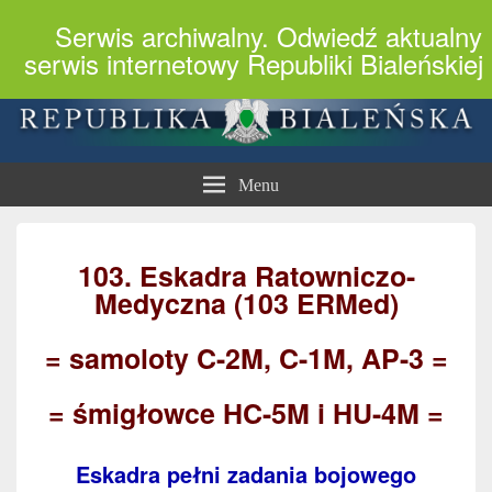
Serwis archiwalny. Odwiedź aktualny
serwis internetowy Republiki Bialeńskiej
Republika Bialeńska
Menu
103. Eskadra Ratowniczo-
Medyczna (103 ERMed)
= samoloty C-2M, C-1M, AP-3 =
= śmigłowce HC-5M i HU-4M =
Eskadra pełni zadania bojowego